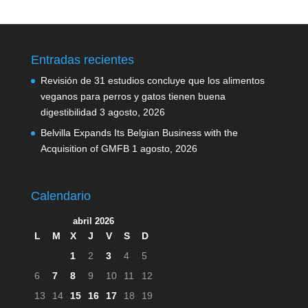
Entradas recientes
Revisión de 31 estudios concluye que los alimentos
veganos para perros y gatos tienen buena
digestibilidad
3 agosto, 2026
Belvilla Expands Its Belgian Business with the
Acquisition of GMFB
1 agosto, 2026
Calendario
abril 2026
L
M
X
J
V
S
D
1
2
3
4
5
6
7
8
9
10
11
12
13
14
15
16
17
18
19