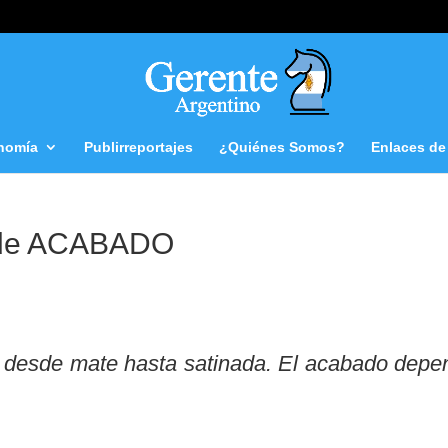
nomía
Publirreportajes
¿Quiénes Somos?
Enlaces de 
 de ACABADO
r desde mate hasta satinada. El acabado depe