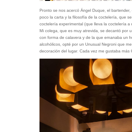
Pronto se nos acercó Ángel Duque, el bartender,
poco la carta y la filosofía de la coctelería, que
coctelería experimental (que lleva la coctelería a
Mi colega, que es muy atrevida, se decantó por un
con forma de calavera y de la que emanaba un hu
alcohólicos, opté por un Unusual Negroni que me s
decoración del lugar. Cada vez me gustaba más C