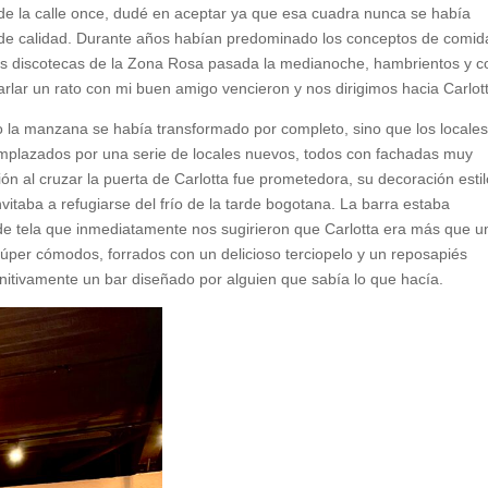
 de la calle once, dudé en aceptar ya que esa cuadra nunca se había
 de calidad. Durante años habían predominado los conceptos de comid
las discotecas de la Zona Rosa pasada la medianoche, hambrientos y c
lar un rato con mi buen amigo vencieron y nos dirigimos hacia Carlot
 la manzana se había transformado por completo, sino que los locale
mplazados por una serie de locales nuevos, todos con fachadas muy
ón al cruzar la puerta de Carlotta fue prometedora, su decoración estil
vitaba a refugiarse del frío de la tarde bogotana. La barra estaba
s de tela que inmediatamente nos sugirieron que Carlotta era más que u
 súper cómodos, forrados con un delicioso terciopelo y un reposapiés
finitivamente un bar diseñado por alguien que sabía lo que hacía.