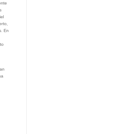
ente
s
iel
erto,
s. En
to
ían
sa