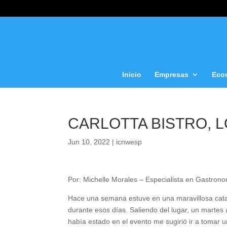
Inicio
Empresas
Eco
CARLOTTA BISTRO, L
Jun 10, 2022
|
icnwesp
Por: Michelle Morales – Especialista en Gastrono
Hace una semana estuve en una maravillosa cata 
durante esos días. Saliendo del lugar, un martes
había estado en el evento me sugirió ir a tomar 