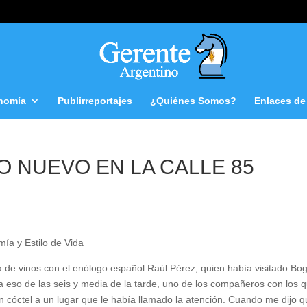
nomía
Publirreportajes
¿Quiénes Somos?
Enlaces de 
O NUEVO EN LA CALLE 85
mía y Estilo de Vida
de vinos con el enólogo español Raúl Pérez, quien había visitado Bo
 a eso de las seis y media de la tarde, uno de los compañeros con los 
un cóctel a un lugar que le había llamado la atención. Cuando me dijo 