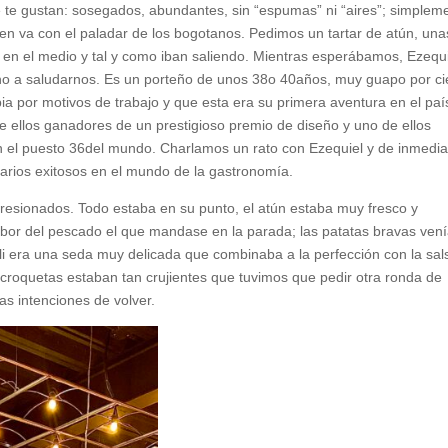
e te gustan: sosegados, abundantes, sin “espumas” ni “aires”; simplem
ien va con el paladar de los bogotanos. Pedimos un tartar de atún, una
 en el medio y tal y como iban saliendo. Mientras esperábamos, Ezequ
ino a saludarnos. Es un porteño de unos 38o 40años, muy guapo por ci
ia por motivos de trabajo y que esta era su primera aventura en el paí
e ellos ganadores de un prestigioso premio de diseño y uno de ellos
 en el puesto 36del mundo. Charlamos un rato con Ezequiel y de inmedia
arios exitosos en el mundo de la gastronomía.
esionados. Todo estaba en su punto, el atún estaba muy fresco y
abor del pescado el que mandase en la parada; las patatas bravas ven
ioli era una seda muy delicada que combinaba a la perfección con la sal
croquetas estaban tan crujientes que tuvimos que pedir otra ronda de
as intenciones de volver.