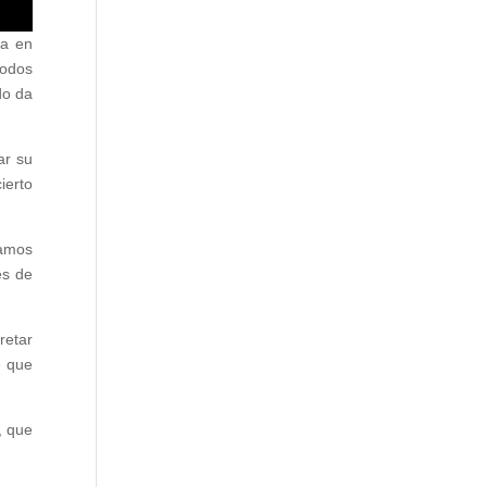
ta en
todos
do da
ar su
ierto
yamos
es de
retar
e que
, que