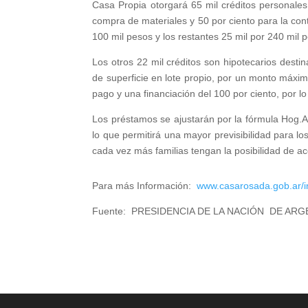
Casa Propia otorgará 65 mil créditos personales
compra de materiales y 50 por ciento para la co
100 mil pesos y los restantes 25 mil por 240 mil 
Los otros 22 mil créditos son hipotecarios dest
de superficie en lote propio, por un monto máxi
pago y una financiación del 100 por ciento, por l
Los préstamos se ajustarán por la fórmula Hog.Ar,
lo que permitirá una mayor previsibilidad para lo
cada vez más familias tengan la posibilidad de a
Para más Información:
www.casarosada.gob.ar/in
Fuente: PRESIDENCIA DE LA NACIÓN DE ARG