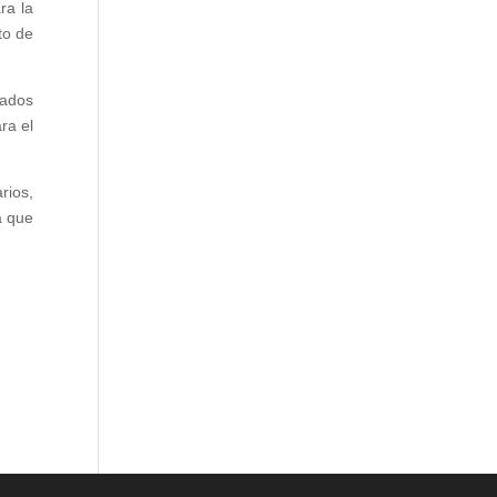
ra la
to de
rados
ra el
rios,
a que