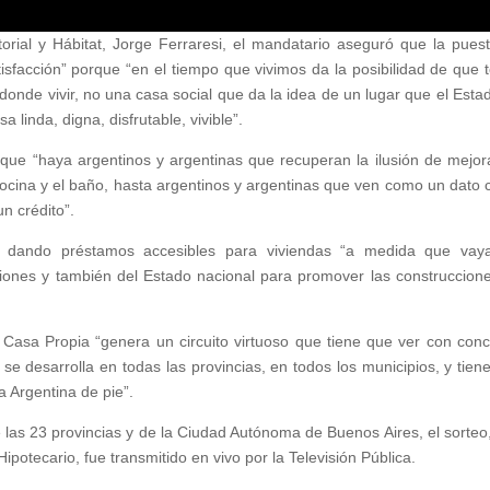
orial y Hábitat, Jorge Ferraresi, el mandatario aseguró que la pues
isfacción” porque “en el tiempo que vivimos da la posibilidad de que 
donde vivir, no una casa social que da la idea de un lugar que el Esta
 linda, digna, disfrutable, vivible”.
que “haya argentinos y argentinas que recuperan la ilusión de mejor
cocina y el baño, hasta argentinos y argentinas que ven como un dato c
n crédito”.
á dando préstamos accesibles para viviendas “a medida que va
ciones y también del Estado nacional para promover las construccion
Casa Propia “genera un circuito virtuoso que tiene que ver con conc
se desarrolla en todas las provincias, en todos los municipios, y tien
a Argentina de pie”.
e las 23 provincias y de la Ciudad Autónoma de Buenos Aires, el sorteo
ipotecario, fue transmitido en vivo por la Televisión Pública.