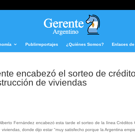
nomía
Publirreportajes
¿Quiénes Somos?
Enlaces de 
ente encabezó el sorteo de crédit
strucción de viviendas
berto Fernández encabezó esta tarde el sorteo de la línea Créditos
0 viviendas, donde dijo estar “muy satisfecho porque la Argentina empi