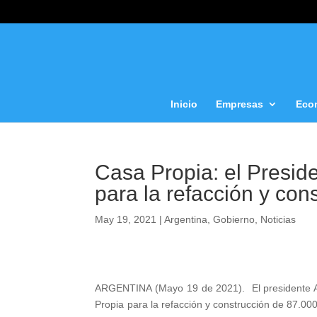
Inicio
Empresas
Eco
Casa Propia: el Presid
para la refacción y con
May 19, 2021
|
Argentina
,
Gobierno
,
Noticias
ARGENTINA (Mayo 19 de 2021). El presidente Al
Propia para la refacción y construcción de 87.00