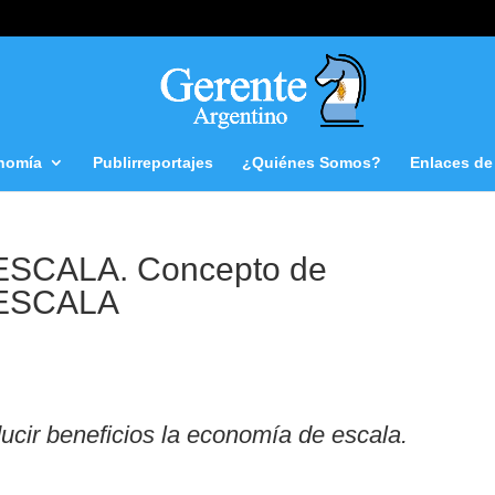
nomía
Publirreportajes
¿Quiénes Somos?
Enlaces de 
SCALA. Concepto de
ESCALA
ucir beneficios la economía de escala.