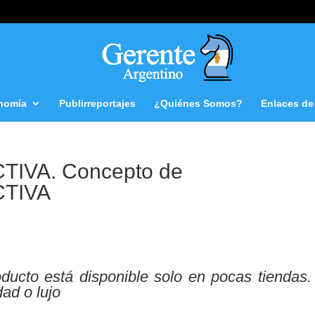
nomía
Publirreportajes
¿Quiénes Somos?
Enlaces de 
IVA. Concepto de
CTIVA
ducto está disponible solo en pocas tiendas.
ad o lujo