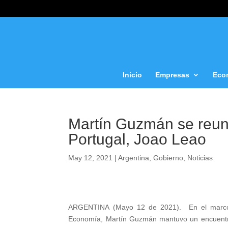
Inicio
Empresas
Eco
Martín Guzmán se reuni
Portugal, Joao Leao
May 12, 2021
|
Argentina
,
Gobierno
,
Noticias
ARGENTINA (Mayo 12 de 2021). En el marco de
Economía, Martín Guzmán mantuvo un encuentro 