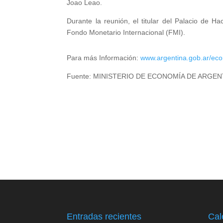
Joao Leao.
Durante la reunión, el titular del Palacio de H
Fondo Monetario Internacional (FMI).
Para más Información:
www.argentina.gob.ar/eco
Fuente: MINISTERIO DE ECONOMÍA DE ARGEN
Entradas recientes
Cal