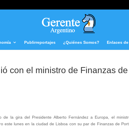
nomía
Publirreportajes
¿Quiénes Somos?
Enlaces de 
ó con el ministro de Finanzas de
 la gira del Presidente Alberto Fernández a Europa, el minist
este lunes en la ciudad de Lisboa con su par de Finanzas de Port