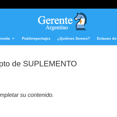
nomía
Publirreportajes
¿Quiénes Somos?
Enlaces de 
pto de SUPLEMENTO
mpletar su contenido.