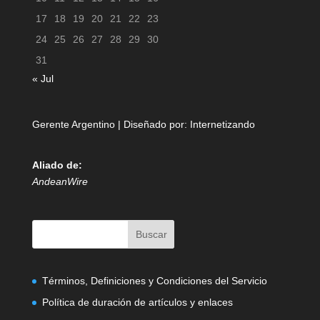
17
18
19
20
21
22
23
24
25
26
27
28
29
30
31
« Jul
Gerente Argentino | Diseñado por:
Internetizando
Aliado de:
AndeanWire
Términos, Definiciones y Condiciones del Servicio
Política de duración de artículos y enlaces