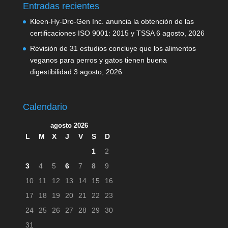
Entradas recientes
Kleen-Hy-Dro-Gen Inc. anuncia la obtención de las
certificaciones ISO 9001: 2015 y TSSA
6 agosto, 2026
Revisión de 31 estudios concluye que los alimentos
veganos para perros y gatos tienen buena
digestibilidad
3 agosto, 2026
Calendario
agosto 2026
L
M
X
J
V
S
D
1
2
3
4
5
6
7
8
9
10
11
12
13
14
15
16
17
18
19
20
21
22
23
24
25
26
27
28
29
30
31