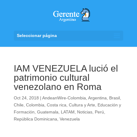
Seleccionar página
IAM VENEZUELA lució el
patrimonio cultural
venezolano en Roma
Oct 24, 2018
|
AndeanWire-Colombia
,
Argentina
,
Brasil
,
Chile
,
Colombia
,
Costa rica
,
Cultura y Arte
,
Educación y
Formación
,
Guatemala
,
LATAM
,
Noticias
,
Perú
,
República Dominicana
,
Venezuela