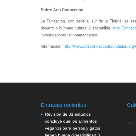
Sobre
Arts Connection
.
La Fundación, con sede al sur de la Florida, es ese
desarrollo humano cultural y sostenible.
Arts Connect
investigadores latinoamericanos.
Información:
http://www.artsconnectionfoundation.org
Entradas recientes
Cal
Revisión de 31 estudios
concluye que los alimentos
L
veganos para perros y gatos
tienen buena digestibilidad
3