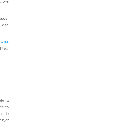
ombre
oses,
e esa
 Arte
 Para
 de la
ituto
tes de
mayor