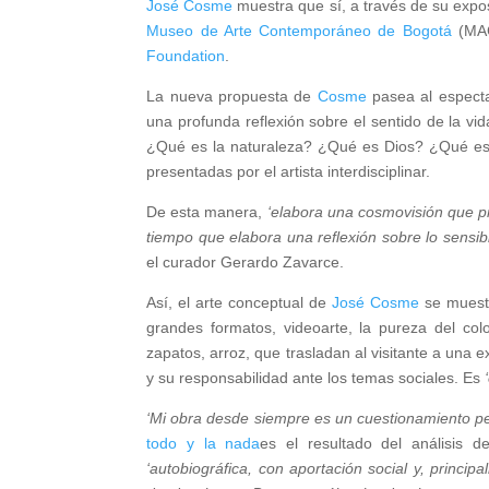
José Cosme
muestra que sí, a través de su expo
Museo de Arte Contemporáneo de Bogotá
(MAC
Foundation
.
La nueva propuesta de
Cosme
pasea al especta
una profunda reflexión sobre el sentido de la vid
¿Qué es la naturaleza? ¿Qué es Dios? ¿Qué es 
presentadas por el artista interdisciplinar.
De esta manera,
‘elabora una cosmovisión que pro
tiempo que elabora una reflexión sobre lo sensible
el curador Gerardo Zavarce.
Así, el arte conceptual de
José Cosme
se muestr
grandes formatos, videoarte, la pureza del co
zapatos, arroz, que trasladan al visitante a una e
y su responsabilidad ante los temas sociales. Es
‘
‘Mi obra desde siempre es un cuestionamiento per
todo y la nada
es el resultado del análisis 
‘autobiográfica, con aportación social y, princip