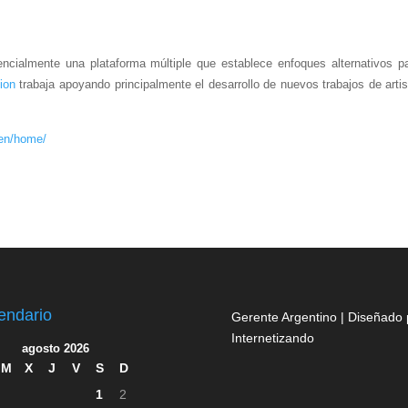
ncialmente una plataforma múltiple que establece enfoques alternativos pa
ion
trabaja apoyando principalmente el desarrollo de nuevos trabajos de arti
/en/home/
endario
Gerente Argentino | Diseñado 
Internetizando
agosto 2026
M
X
J
V
S
D
1
2