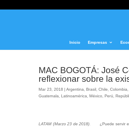
Inicio
Empresas
Eco
MAC BOGOTÁ: José Cos
reflexionar sobre la e
Mar 23, 2018
|
Argentina
,
Brasil
,
Chile
,
Colombia
Guatemala
,
Latinoamérica
,
México
,
Perú
,
Repúbl
LATAM (Marzo 23 de 2018).
¿Puede servir el 