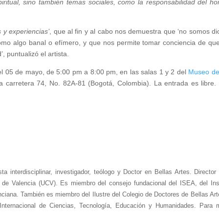
iritual, sino también temas sociales, como la responsabilidad del h
 y experiencias’
, que al fin y al cabo nos demuestra que ‘no somos di
omo algo banal o efímero, y que nos permite tomar conciencia de qu
, puntualizó el artista.
 el 05 de mayo, de 5:00 pm a 8:00 pm, en las salas 1 y 2 del
Museo de
la carretera 74, No. 82A-81 (Bogotá, Colombia). La entrada es libre.
 interdisciplinar, investigador, teólogo y Doctor en Bellas Artes. Director
 de Valencia (UCV). Es miembro del consejo fundacional del ISEA, del Inst
enciana. También es miembro del Ilustre del Colegio de Doctores de Bellas Ar
Internacional de Ciencias, Tecnología, Educación y Humanidades. Para 