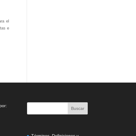
ra el
stas e
por:
Términos, Definiciones y