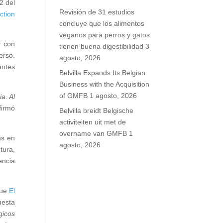
2 del
Revisión de 31 estudios
ction
concluye que los alimentos
veganos para perros y gatos
r con
tienen buena digestibilidad
3
erso.
agosto, 2026
antes
Belvilla Expands Its Belgian
Business with the Acquisition
of GMFB
1 agosto, 2026
a. Al
firmó
Belvilla breidt Belgische
activiteiten uit met de
overname van GMFB
1
as en
agosto, 2026
tura,
encia
que
El
uesta
gicos