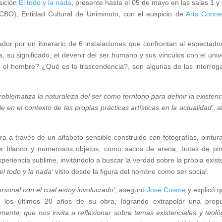
sición
El todo y la nada
, presente hasta el 05 de mayo en las salas 1 y 
BO), Entidad Cultural de Uniminuto, con el auspicio de
Arts Conne
dor por un itinerario de 6 instalaciones que confrontan al espectado
a, su significado, el devenir del ser humano y sus vínculos con el univ
el hombre? ¿Qué es la trascendencia?, son algunas de las interrog
blematiza la naturaleza del ser como territorio para definir la existenci
 en el contexto de las propias prácticas artísticas en la actualidad’
, a
a a través de un alfabeto sensible construido con fotografías, pintur
lor blanco y numerosos objetos, como sacos de arena, botes de pin
xperiencia sublime, invitándolo a buscar la verdad sobre la propia exist
el todo y la nada’
visto desde la figura del hombre como ser social.
sonal con el cual estoy involucrado’
, aseguró
José Cosme
y explicó 
de los últimos 20 años de su obra, logrando extrapolar una prop
almente, que nos invita a reflexionar sobre temas existenciales y teoló