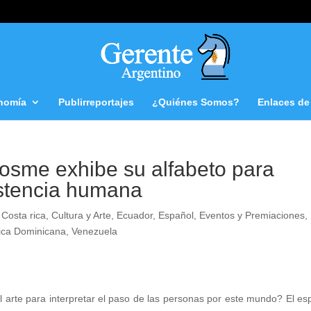
nomía
Publirreportajes
¿Quiénes Somos?
Enlaces de 
me exhibe su alfabeto para
xistencia humana
,
Costa rica
,
Cultura y Arte
,
Ecuador
,
Español
,
Eventos y Premiaciones
,
ica Dominicana
,
Venezuela
arte para interpretar el paso de las personas por este mundo? El es