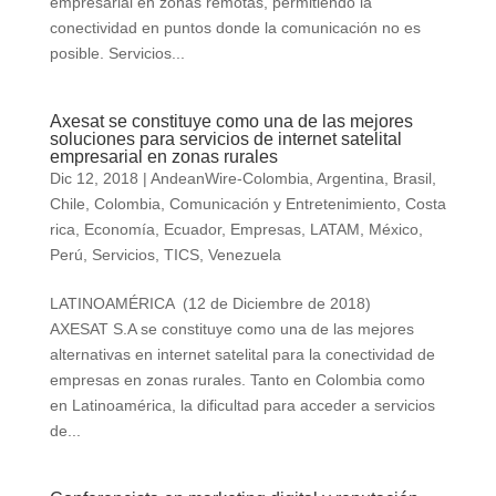
empresarial en zonas remotas, permitiendo la
conectividad en puntos donde la comunicación no es
posible. Servicios...
Axesat se constituye como una de las mejores
soluciones para servicios de internet satelital
empresarial en zonas rurales
Dic 12, 2018
|
AndeanWire-Colombia
,
Argentina
,
Brasil
,
Chile
,
Colombia
,
Comunicación y Entretenimiento
,
Costa
rica
,
Economía
,
Ecuador
,
Empresas
,
LATAM
,
México
,
Perú
,
Servicios
,
TICS
,
Venezuela
LATINOAMÉRICA (12 de Diciembre de 2018)
AXESAT S.A se constituye como una de las mejores
alternativas en internet satelital para la conectividad de
empresas en zonas rurales. Tanto en Colombia como
en Latinoamérica, la dificultad para acceder a servicios
de...