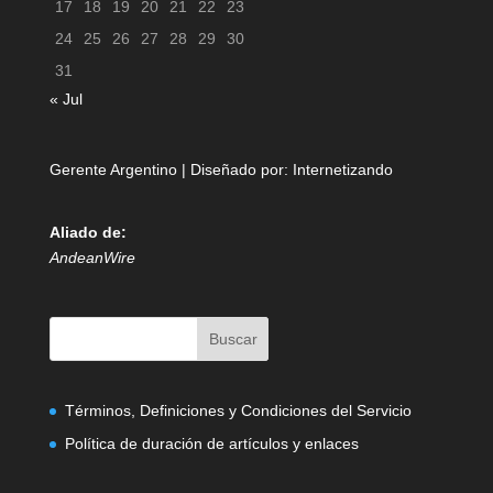
17
18
19
20
21
22
23
24
25
26
27
28
29
30
31
« Jul
Gerente Argentino | Diseñado por:
Internetizando
Aliado de:
AndeanWire
Términos, Definiciones y Condiciones del Servicio
Política de duración de artículos y enlaces