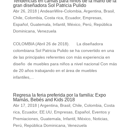
Tendencias en camas para niños de la mano de la
gran diseñadora Sol Patricia Pulido
Abr 26, 2018
|
AndeanWire-Colombia
,
Argentina
,
Brasil
,
Chile
,
Colombia
,
Costa rica
,
Ecuador
,
Empresas
,
Español
,
Guatemala
,
Infantil
,
México
,
Perú
,
República
Dominicana
,
Venezuela
COLOMBIA (Abril 26 de 2018). La diseñadora
colombiana Sol Patricia Pulido se ha convertido en una
de las principales referentes con más experiencia en
diseño de muebles para niños a nivel nacional Con más
de 20 años trabajando en el área de muebles
infantiles,...
Regresa la feria preferida por la familia: Expo
Mamás, Bebés and Kids 2018
Abr 17, 2018
|
Argentina
,
Brasil
,
Chile
,
Colombia
,
Costa
rica
,
Ecuador
,
EE.UU
,
Empresas
,
Español
,
Eventos y
Premiaciones
,
Guatemala
,
Infantil
,
México
,
Noticias
,
Perú
,
República Dominicana
,
Venezuela