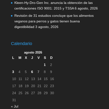
Kleen-Hy-Dro-Gen Inc. anuncia la obtención de las
certificaciones ISO 9001: 2015 y TSSA
6 agosto, 2026
Revisión de 31 estudios concluye que los alimentos
veganos para perros y gatos tienen buena
digestibilidad
3 agosto, 2026
Calendario
agosto 2026
L
M
X
J
V
S
D
1
2
3
4
5
6
7
8
9
10
11
12
13
14
15
16
17
18
19
20
21
22
23
24
25
26
27
28
29
30
31
« Jul